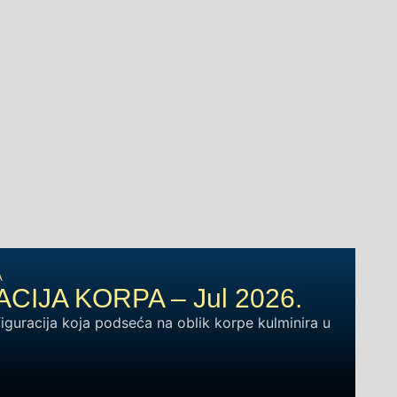
A
IJA KORPA – Jul 2026.
iguracija koja podseća na oblik korpe kulminira u