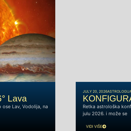
JULY 20, 2026
ASTROLOGIJ
6° Lava
KONFIGURAC
ose Lav, Vodolija, na
Retka astrološka konf
julu 2026. i može se
VIDI VIŠE