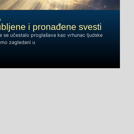
A
bljene i pronađene svesti
e se učestalo proglašava kao vrhunac ljudske
 smo zagledani u