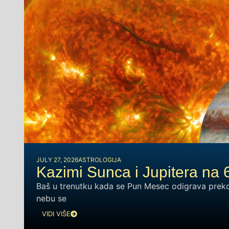
JULY 27, 2026
ASTROLOGIJA
Kazimi Sunca i Jupitera na 
Baš u trenutku kada se Pun Mesec odigrava preko 
nebu se
VIDI VIŠE