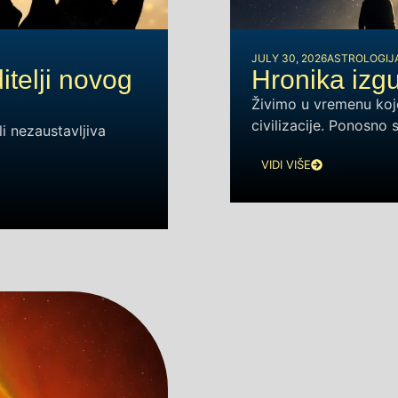
JULY 30, 2026
ASTROLOGIJ
telji novog
Hronika izgu
Živimo u vremenu koj
civilizacije. Ponosno
li nezaustavljiva
VIDI VIŠE