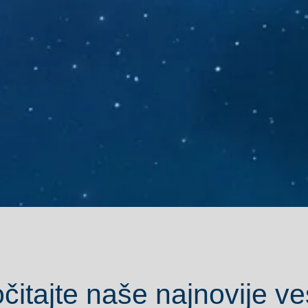
čitajte naše najnovije ves