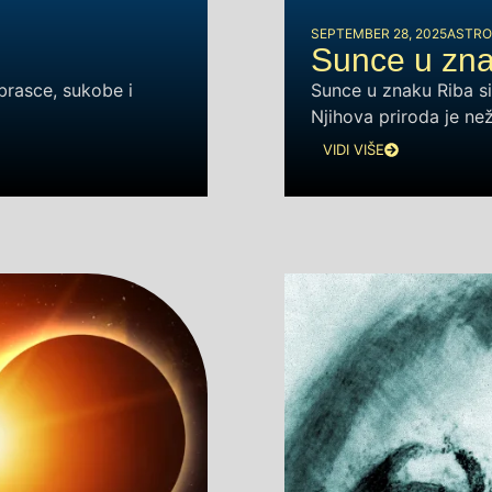
SEPTEMBER 28, 2025
ASTRO
Sunce u zn
brasce, sukobe i
Sunce u znaku Riba sim
Njihova priroda je ne
VIDI VIŠE