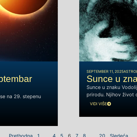
SEPTEMBER 11, 2025
ASTRO
ptembar
Sunce u zn
Sunce u znaku Vodolij
prirodu. Njihov život
se na 29. stepenu
VIDI VIŠE
Prethodna
1
…
4
5
6
7
8
…
20
Sledeća