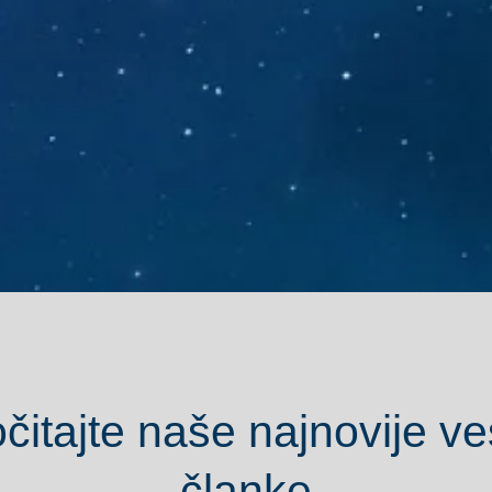
čitajte naše najnovije ves
članke