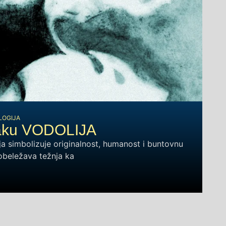
LOGIJA
aku VODOLIJA
a simbolizuje originalnost, humanost i buntovnu
 obeležava težnja ka