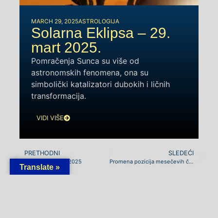
MARCH 29, 2025
ASTROLOGIJA
Solarna Eklipsa – 29.
mart 2025.
Pomračenja Sunca su više od
astronomskih fenomena, ona su
simbolički katalizatori dubokih i ličnih
transformacija.
VIDI VIŠE
PRETHODNI
SLEDEĆI
Astrološka vizija 2025
Promena pozicija mesečevih čvorova
Translate »