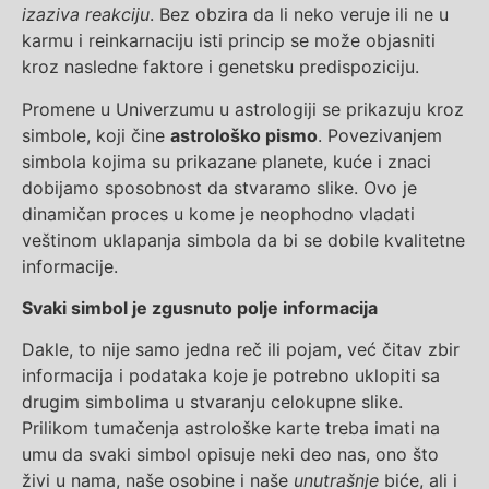
izaziva reakciju
. Bez obzira da li neko veruje ili ne u
karmu i reinkarnaciju isti princip se može objasniti
kroz nasledne faktore i genetsku predispoziciju.
Promene u Univerzumu u astrologiji se prikazuju kroz
simbole, koji čine
astrološko pismo
. Povezivanjem
simbola kojima su prikazane planete, kuće i znaci
dobijamo sposobnost da stvaramo slike. Ovo je
dinamičan proces u kome je neophodno vladati
veštinom uklapanja simbola da bi se dobile kvalitetne
informacije.
Svaki simbol je zgusnuto polje informacija
Dakle, to nije samo jedna reč ili pojam, već čitav zbir
informacija i podataka koje je potrebno uklopiti sa
drugim simbolima u stvaranju celokupne slike.
Prilikom tumačenja astrološke karte treba imati na
umu da svaki simbol opisuje neki deo nas, ono što
živi u nama, naše osobine i naše
unutrašnje
biće, ali i