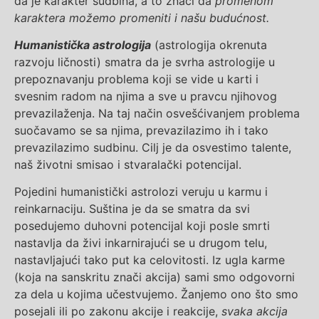
da je karakter sudbina, a to znači da
promenom
karaktera možemo promeniti i našu budućnost.
Humanistička astrologija
(astrologija okrenuta
razvoju ličnosti) smatra da je svrha astrologije u
prepoznavanju problema koji se vide u karti i
svesnim radom na njima a sve u pravcu njihovog
prevazilaženja. Na taj način osvešćivanjem problema
suočavamo se sa njima, prevazilazimo ih i tako
prevazilazimo sudbinu. Cilj je da osvestimo talente,
naš životni smisao i stvaralački potencijal.
Pojedini humanistički astrolozi veruju u karmu i
reinkarnaciju. Suština je da se smatra da svi
posedujemo duhovni potencijal koji posle smrti
nastavlja da živi inkarnirajući se u drugom telu,
nastavljajući tako put ka celovitosti. Iz ugla karme
(koja na sanskritu znači akcija) sami smo odgovorni
za dela u kojima učestvujemo. Žanjemo ono što smo
posejali ili po zakonu akcije i reakcije,
svaka akcija