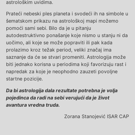
astrološkim uvidima.
Prateći nebeski ples planeta i svodeći ih na simbole u
šematskom prikazu na astrološkoj mapi možemo
pomoći sami sebi. Bilo da je u pitanju
autodestruktivno ponašanje koje nismo u stanju ni da
uočimo, ali koje se može popraviti ili pak kada
prolazimo kroz težak period, veliki značaj ima
saznanje da će se stvari promeniti. Astrologija može
biti jednako korisna u periodima koji favorizuju rast i
napredak za koje je neophodno zauzeti povoljne
startne pozicije.
Da bi astrologija dala rezultate potrebna je volja
pojedinca da radi na sebi verujući da je život
avantura vredna truda.
Zorana Stanojević ISAR CAP