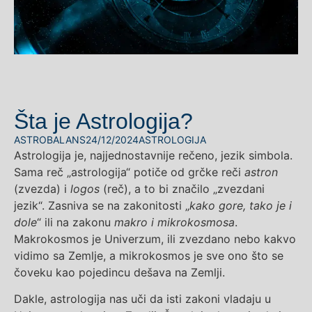
Šta je Astrologija?
ASTROBALANS
24/12/2024
ASTROLOGIJA
Astrologija je, najjednostavnije rečeno, jezik simbola.
Sama reč „astrologija“ potiče od grčke reči
astron
(zvezda) i
logos
(reč), a to bi značilo „zvezdani
jezik“. Zasniva se na zakonitosti „
kako gore, tako je i
dole
“ ili na zakonu
makro i mikrokosmosa
.
Makrokosmos je Univerzum, ili zvezdano nebo kakvo
vidimo sa Zemlje, a mikrokosmos je sve ono što se
čoveku kao pojedincu dešava na Zemlji.
Dakle, astrologija nas uči da isti zakoni vladaju u