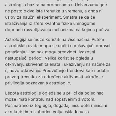
astrologija bazira na promenama u Univerzumu gde
ne postoje dva ista trenutka u vremenu, a onda ni
uslov za naučni eksperiment. Smatra se da će
istraživanja iz sfere kvantne fizike umnogome
doprineti rasvetljavanju mehanizma na kojima počiva.
Astrologija se može koristiti na više načina. Putem
astroloških uvida mogu se uočiti narušavajući obrasci
ponašanja ili se pak mogu predvideti izazovni
nastupajući periodi. Velika korist se ogleda u
otkrivanju skrivenih talenata i ukazivanju na načine za
njihovo otkrivanje. Predviđanje trendova kao i odabir
pravog trenutka za određene aktivnosti takođe je
privilegija poznavanja astrologije.
Lepota astrologije ogleda se u prilici da pojedinac
može imati kontrolu nad sopstvenim životom.
Posmatrano iz tog ugla, događaji nisu determinisani
ako koristimo slobodnu volju usklađenu sa