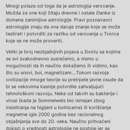
Mnogi polaze od toga da je astrologija verovanje.
Možda za one koji čitaju dnevne i ostale članke iz
domena zanimljive astrologije. Pravi poznavaoci
astrologije znaju da ona daruje znanje koje se može
testirati i potvrditi za razliku od verovanja u Tvorca
koje se ne može proveriti.
Veliki je broj neobjašnjivih pojava u životu sa kojima
se svi svakodnevno susrećemo, a nismo u
mogućnosti da ih naučno dokažemo ili vidimo, kao
što su snovi, bol, magnetizam….Tokom razvoja
civilizacije mnoge teorije su pretrpele javne osude da
bi se vekovima kasnije potvrdile zahvaljujući
tehnološkom razvoju. Neke od takvih su bakterije i
virusi (kada je Sommelweis bio ismejan zbog
insistiranja na higijeni u bolnicama) ili korišćenje
magnetne igle 2000 godina bez racionalnog
objašnjenja sve do 20. veka. Naučno prihvaćeni
dokazi o vrednosti astrologije ne postoje jer se