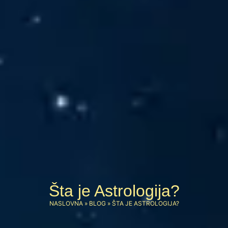
Šta je Astrologija?
NASLOVNA
»
BLOG
»
ŠTA JE ASTROLOGIJA?