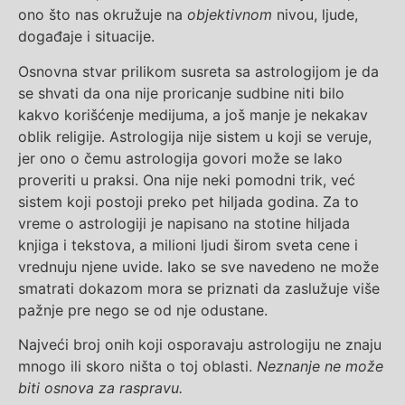
ono što nas okružuje na
objektivnom
nivou, ljude,
događaje i situacije.
Osnovna stvar prilikom susreta sa astrologijom je da
se shvati da ona nije proricanje sudbine niti bilo
kakvo korišćenje medijuma, a još manje je nekakav
oblik religije. Astrologija nije sistem u koji se veruje,
jer ono o čemu astrologija govori može se lako
proveriti u praksi. Ona nije neki pomodni trik, već
sistem koji postoji preko pet hiljada godina. Za to
vreme o astrologiji je napisano na stotine hiljada
knjiga i tekstova, a milioni ljudi širom sveta cene i
vrednuju njene uvide. Iako se sve navedeno ne može
smatrati dokazom mora se priznati da zaslužuje više
pažnje pre nego se od nje odustane.
Najveći broj onih koji osporavaju astrologiju ne znaju
mnogo ili skoro ništa o toj oblasti.
Neznanje ne može
biti osnova za raspravu.