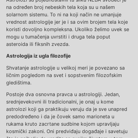
na određen broj nebeskih tela koja su u našem
solarnom sistemu. To ni na koji način ne umanjuje
vrednost astrologije jer je i sa ovim brojem tela koje
koristi dovoljno kompleksna. Ukoliko želimo uvek se
mogu u tumačenja uvrstiti i druga tela poput
asteroida ili fiksnih zvezda.
Astrologija iz ugla filozofije
Shvatanje astrologije u velikoj meri je povezano sa
ličnim pogledom na svet i sopstvenim filozofskim
gledištima.
Postoje dva osnovna pravca u astrologiji. Jedan,
srednjevekovni ili tradicionalni, je onaj u kome
astrolozi koji ga praktikuju veruju da je sve unapred
predodređeno i da je čovek samo marioneta u
rukama kruto zacrtane sudbine kojom upravljaju
kosmički zakoni. Oni predviđaju događaje i savetuju