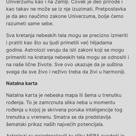
Univerzumu kao i na Zemlji. Čovek je deo prirode i
kao takav ne može se iz nje izuzimati. Pretpostavka
je da ako naučimo zakone Univerzuma, bolje ćemo
razumeti same sebe.
Sva kretanja nebeskih tela mogu se precizno izmeriti
i pratiti kao što su ljudi primetili već hiljadama
godina. Astrolozi veruju da isti zakoni koji se mogu
primeniti na kretanja nebeskih tela mogu se odnositi i
na naše lične živote. Sve ovo ukazuje da je suština
svega da sve živo i neživo treba da živi u harmoniji.
Natalna karta
Natalna karta je nebeska mapa ili šema u trenutku
rođenja. To je zamrznuta slika neba u momentu
rođenja u kojoj je skrivena poruka inteligencije tog
trenutka u vremenu. Smatra se da predstavlja
šematski prikaz naših najvećih potencijala.
Astrolozi su pojednostavili tu sliku NEBA svodeći je