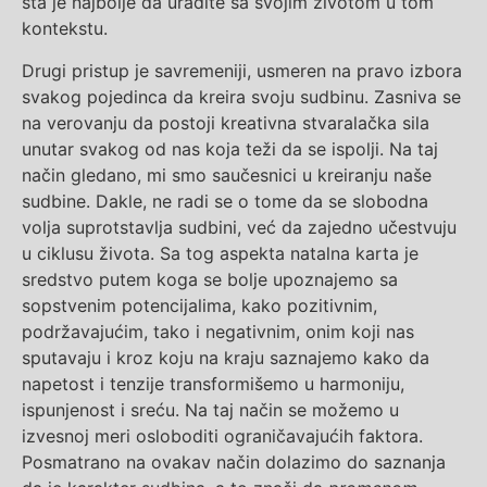
šta je najbolje da uradite sa svojim životom u tom
kontekstu.
Drugi pristup je savremeniji, usmeren na pravo izbora
svakog pojedinca da kreira svoju sudbinu. Zasniva se
na verovanju da postoji kreativna stvaralačka sila
unutar svakog od nas koja teži da se ispolji. Na taj
način gledano, mi smo saučesnici u kreiranju naše
sudbine. Dakle, ne radi se o tome da se slobodna
volja suprotstavlja sudbini, već da zajedno učestvuju
u ciklusu života. Sa tog aspekta natalna karta je
sredstvo putem koga se bolje upoznajemo sa
sopstvenim potencijalima, kako pozitivnim,
podržavajućim, tako i negativnim, onim koji nas
sputavaju i kroz koju na kraju saznajemo kako da
napetost i tenzije transformišemo u harmoniju,
ispunjenost i sreću. Na taj način se možemo u
izvesnoj meri osloboditi ograničavajućih faktora.
Posmatrano na ovakav način dolazimo do saznanja