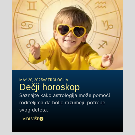
MAY 29, 2025
ASTROLOGIJA
Dečji horoskop
Saznajte kako astrologija može pomoći
roditeljima da bolje razumeju potrebe
svog deteta.
VIDI VIŠE