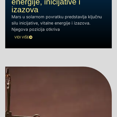
energije, inicijative i
izazova
Mars u solarnom povratku predstavlja ključnu
silu inicijative, vitalne energije i izazova.
Njegova pozicija otkriva
VIDI VIŠE