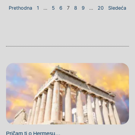
Prethodna
1
…
5
6
7
8
9
…
20
Sledeća
Pričam ti o Hermesu…