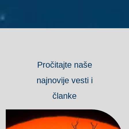
Pročitajte naše
najnovije vesti i
članke