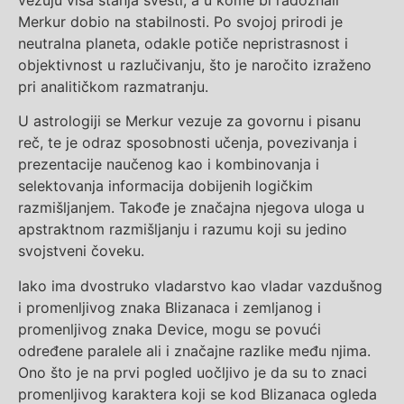
Merkur dobio na stabilnosti. Po svojoj prirodi je
neutralna planeta, odakle potiče nepristrasnost i
objektivnost u razlučivanju, što je naročito izraženo
pri analitičkom razmatranju.
U astrologiji se Merkur vezuje za govornu i pisanu
reč, te je odraz sposobnosti učenja, povezivanja i
prezentacije naučenog kao i kombinovanja i
selektovanja informacija dobijenih logičkim
razmišljanjem. Takođe je značajna njegova uloga u
apstraktnom razmišljanju i razumu koji su jedino
svojstveni čoveku.
Iako ima dvostruko vladarstvo kao vladar vazdušnog
i promenljivog znaka Blizanaca i zemljanog i
promenljivog znaka Device, mogu se povući
određene paralele ali i značajne razlike među njima.
Ono što je na prvi pogled uočljivo je da su to znaci
promenljivog karaktera koji se kod Blizanaca ogleda