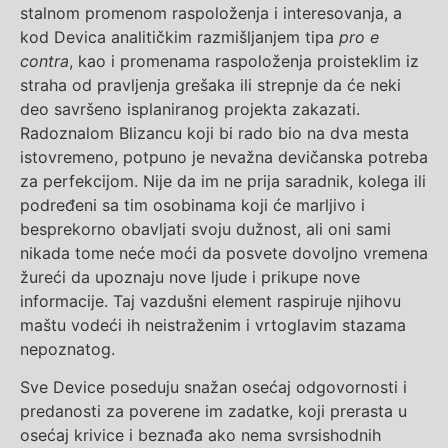
stalnom promenom raspoloženja i interesovanja, a
kod Devica analitičkim razmišljanjem tipa
pro e
contra
, kao i promenama raspoloženja proisteklim iz
straha od pravljenja grešaka ili strepnje da će neki
deo savršeno isplaniranog projekta zakazati.
Radoznalom Blizancu koji bi rado bio na dva mesta
istovremeno, potpuno je nevažna devičanska potreba
za perfekcijom. Nije da im ne prija saradnik, kolega ili
podređeni sa tim osobinama koji će marljivo i
besprekorno obavljati svoju dužnost, ali oni sami
nikada tome neće moći da posvete dovoljno vremena
žureći da upoznaju nove ljude i prikupe nove
informacije. Taj vazdušni element raspiruje njihovu
maštu vodeći ih neistraženim i vrtoglavim stazama
nepoznatog.
Sve Device poseduju snažan osećaj odgovornosti i
predanosti za poverene im zadatke, koji prerasta u
osećaj krivice i beznađa ako nema svrsishodnih