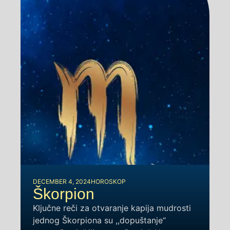
DECEMBER 4, 2024
HOROSKOP
Škorpion
Ključne reči za otvaranje kapija mudrosti
jednog Škorpiona su ,,dopuštanje“