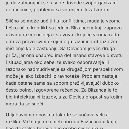
je da zatvarajući se u sebe dovede svoj organizam
do mučnine, problema sa varenjem ili zatvorom.
Slično se može uočiti i u konfliktima, mada je veoma
teško ući u konflikt sa jednim Blizancem koji zapravo
uživa u razmeni ideja i stavova i koji će veoma rado
dati za pravo svima koji mogu razumno obrazložiti
mišljenje koje zastupaju. Sa Devicom je već druga
priča, jer ona unapred ima definisane stavove o svetu
i situacijama oko sebe, te svako osporavanje ili
rezonsko nadmudrivanje sa drugačijom perspektivom
može je lako izbaciti iz ravnoteže. Problem nastaje
kada ostane sama sa sobom preživljavajući duboko i
često bolno, izgovorene rečenice. Za Blizanca je to
bio intelektualni izazov, a za Devicu propust sa kojim
mora da se suoči.
U ljubavnim odnosima takođe se uočava velika
razlika. Važno je razumeti prirodu Blizanaca u kojoj
kao da stalno borave dve osobe čiji se ukusi,