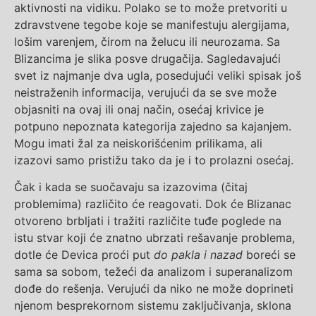
aktivnosti na vidiku. Polako se to može pretvoriti u
zdravstvene tegobe koje se manifestuju alergijama,
lošim varenjem, čirom na želucu ili neurozama. Sa
Blizancima je slika posve drugačija. Sagledavajući
svet iz najmanje dva ugla, posedujući veliki spisak još
neistraženih informacija, verujući da se sve može
objasniti na ovaj ili onaj način, osećaj krivice je
potpuno nepoznata kategorija zajedno sa kajanjem.
Mogu imati žal za neiskorišćenim prilikama, ali
izazovi samo pristižu tako da je i to prolazni osećaj.
Čak i kada se suočavaju sa izazovima (čitaj
problemima) različito će reagovati. Dok će Blizanac
otvoreno brbljati i tražiti različite tuđe poglede na
istu stvar koji će znatno ubrzati rešavanje problema,
dotle će Devica proći put
do pakla i nazad
boreći se
sama sa sobom, težeći da analizom i superanalizom
dođe do rešenja. Verujući da niko ne može doprineti
njenom besprekornom sistemu zaključivanja, sklona