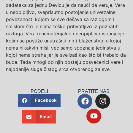
zadataka za jednu Devicu je da nauči da veruje. Vera
u neopipljivo, sveprisutno postojanje univerzalne
povezanosti kojom se sve dešava sa razlogom i
smislom što je njima teško prihvatljivo iz poznatih
razloga. Vera u nematerijalno i neopipljivo ispunjenje
kojim se postiže unutrašnji mir i blaženstvo, u kojoj
nema nikakvih misli već samo spoznaja jedinstva u
kojoj nema straha jer je sve baš kao što bi trebalo da
bude. Tada mnogi od njih postaju posvećenici vere i
najodanije sluge čistog srca otvorenog za sve.
PODELI
PRATITE NAS
Facebook
Email