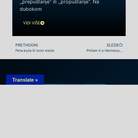
,,prepuštanje“ ili ,,propuštanje“. Na
dubokom
VIDI VIŠE
PRETHODNI
SLEDEĆI
Peta kuća ili izvor sreće
Pričam ti o Hermesu…
Translate »
BILTEN
Prijavite se
Ostanite povezani sa
Univerzumom i saznajte više o
aktuelnom plesu planeta! Budite