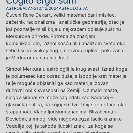
Cogito ergo sum
ASTROBALANS
10/12/2024
ASTROLOGIJA
Čuveni Rene Dekart, veliki matematičar i mislioc,
začetnik racionalizma i analitičke geometrije, otac je
još poznatije misli koja u najkraćem opisuje suštinu
Merkurove prirode. Potreba za znanjem,
komunikacijom, raznolikošću ali i analizom sveta oko
sebe lišena svakojakog emotivnog upliva, prikazana
je Merkurom u natalnoj karti.
Simbol Merkura u astrologiji je krug svesti iznad koga
je polumesec kao odraz duše, a ispod je krst materije
te je moguće objasniti ga kao materijalizovani
duhovni oblik svesnosti na Zemlji. Uz malo mašte,
njegov simbol se može sagledati kao Kaducej –
glasnička palica, na kojoj su dve zmije obmotane oko
štapa moći. Vlada ljudskim znacima, Blizancima i
Devicom, a mnogi vide njegovu egzaltaciju u znaku
Vodolije koji je takođe ljudski znak i za koga se
vezuju viša stanja svesti, a u kome bi radoznali