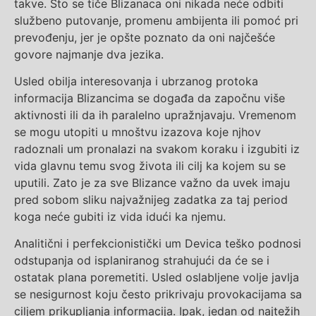
takve. Što se tiče Blizanaca oni nikada neće odbiti
službeno putovanje, promenu ambijenta ili pomoć pri
prevođenju, jer je opšte poznato da oni najčešće
govore najmanje dva jezika.
Usled obilja interesovanja i ubrzanog protoka
informacija Blizancima se događa da započnu više
aktivnosti ili da ih paralelno upražnjavaju. Vremenom
se mogu utopiti u mnoštvu izazova koje njhov
radoznali um pronalazi na svakom koraku i izgubiti iz
vida glavnu temu svog života ili cilj ka kojem su se
uputili. Zato je za sve Blizance važno da uvek imaju
pred sobom sliku najvažnijeg zadatka za taj period
koga neće gubiti iz vida idući ka njemu.
Analitični i perfekcionistički um Devica teško podnosi
odstupanja od isplaniranog strahujući da će se i
ostatak plana poremetiti. Usled oslabljene volje javlja
se nesigurnost koju često prikrivaju provokacijama sa
ciljem prikupljanja informacija. Ipak, jedan od najtežih