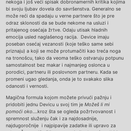
nekoga i još veći spisak dobronamernih kritika kojima
bi svoju ljubav dovela do savršenstva. Generalno se
može reći da spadaju u verne partnere što je pre
odraz sklonosti da se bude nekome na usluzi i
pritajenog osećaja žrtve. Odaju utisak hladnih
emocija usled naglašenog racija. Device imaju
poseban osećaj vezanosti (koje teško same sebi
priznaju) a koji se može protumačiti kao treća noga
na tronošcu, tako da veoma teško ostvaruju potpunu
samostalnost bez makar i najmanjeg oslonca u
porodici, partneru ili poslovnom partneru. Kada se
promeni ugao gledanja, onda je to svakako slika
odanosti i vernosti.
Magična formula kojom možete privući pažnju i
pridobiti jednu Devicu u svoj tim je
Možeš li mi
pomoći oko….
kroz šta se ogleda požrtvovanost i
spremnost služenju čak i za najdosadnije,
najdugoročnije i najpipavije zadatke ili upravo za