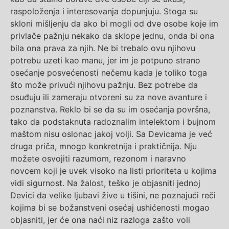
raspoloženja i interesovanja dopunjuju. Stoga su
skloni mišljenju da ako bi mogli od dve osobe koje im
privlače pažnju nekako da sklope jednu, onda bi ona
bila ona prava za njih. Ne bi trebalo ovu njihovu
potrebu uzeti kao manu, jer im je potpuno strano
osećanje posvećenosti nečemu kada je toliko toga
što može privući njihovu pažnju. Bez potrebe da
osuđuju ili zameraju otvoreni su za nove avanture i
poznanstva. Reklo bi se da su im osećanja površna,
tako da podstaknuta radoznalim intelektom i bujnom
maštom nisu oslonac jakoj volji. Sa Devicama je već
druga priča, mnogo konkretnija i praktičnija. Nju
možete osvojiti razumom, rezonom i naravno
novcem koji je uvek visoko na listi prioriteta u kojima
vidi sigurnost. Na žalost, teško je objasniti jednoj
Devici da velike ljubavi žive u tišini, ne poznajući reči
kojima bi se božanstveni osećaj ushićenosti mogao
objasniti, jer će ona naći niz razloga zašto voli