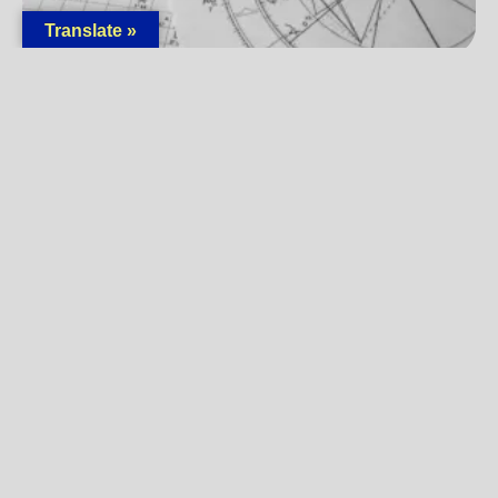
Translate »
Greške koje prave početnici u astrološkom
tumačenju
18/03/2026
Pročitaj »
« Prethodna
1
2
3
4
5
6
7
8
9
Sledeća »
BILTEN
Prijavite se
Ostanite povezani sa
Univerzumom i saznajte više o
aktuelnom plesu planeta! Budite