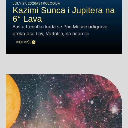
JULY 27, 2026
ASTROLOGIJA
Kazimi Sunca i Jupitera na
6° Lava
Baš u trenutku kada se Pun Mesec odigrava
preko ose Lav, Vodolija, na nebu se
VIDI VIŠE