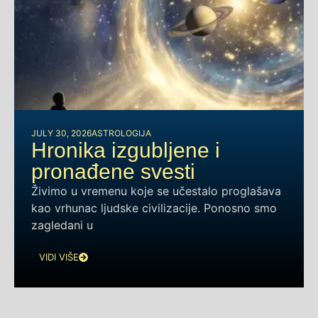
JULY 30, 2026
ASTROLOGIJA
Hronika izgubljene i
pronađene svesti
Živimo u vremenu koje se učestalo proglašava
kao vrhunac ljudske civilizacije. Ponosno smo
zagledani u
VIDI VIŠE