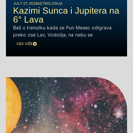
JULY 27, 2026
ASTROLOGIJA
Kazimi Sunca i Jupitera na
6° Lava
Baš u trenutku kada se Pun Mesec odigrava
preko ose Lav, Vodolija, na nebu se
VIDI VIŠE