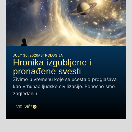
JULY 30, 2026
ASTROLOGIJA
Hronika izgubljene i
pronađene svesti
Živimo u vremenu koje se učestalo proglašava
kao vrhunac ljudske civilizacije. Ponosno smo
zagledani u
VIDI VIŠE