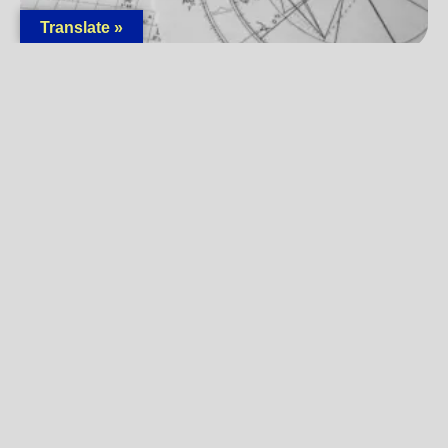
Translate »
Greške koje prave početnici u astrološkom
tumačenju
18/03/2026
Pročitaj »
« Prethodna
1
2
3
4
5
6
7
8
9
Sledeća »
BILTEN
Prijavite se
Ostanite povezani sa
Univerzumom i saznajte više o
aktuelnom plesu planeta! Budite