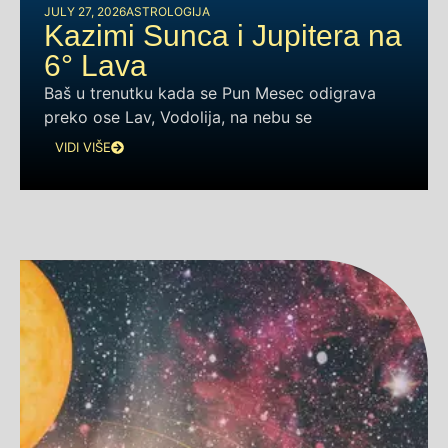
JULY 27, 2026
ASTROLOGIJA
Kazimi Sunca i Jupitera na
6° Lava
Baš u trenutku kada se Pun Mesec odigrava
preko ose Lav, Vodolija, na nebu se
VIDI VIŠE