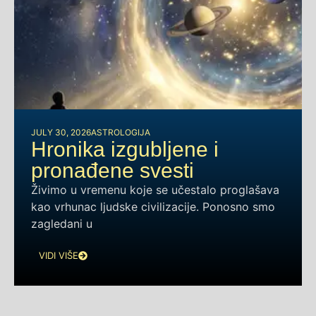
JULY 30, 2026
ASTROLOGIJA
Hronika izgubljene i
pronađene svesti
Živimo u vremenu koje se učestalo proglašava
kao vrhunac ljudske civilizacije. Ponosno smo
zagledani u
VIDI VIŠE