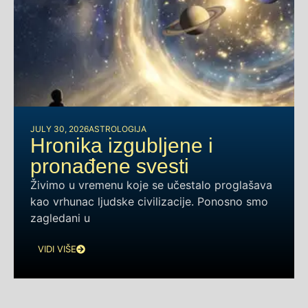
JULY 30, 2026
ASTROLOGIJA
Hronika izgubljene i
pronađene svesti
Živimo u vremenu koje se učestalo proglašava
kao vrhunac ljudske civilizacije. Ponosno smo
zagledani u
VIDI VIŠE