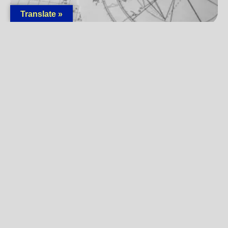
Translate »
Greške koje prave početnici u astrološkom
tumačenju
18/03/2026
Pročitaj »
« Prethodna
1
2
3
4
5
6
7
8
9
Sledeća »
BILTEN
Prijavite se
Ostanite povezani sa
Univerzumom i saznajte više o
aktuelnom plesu planeta! Budite