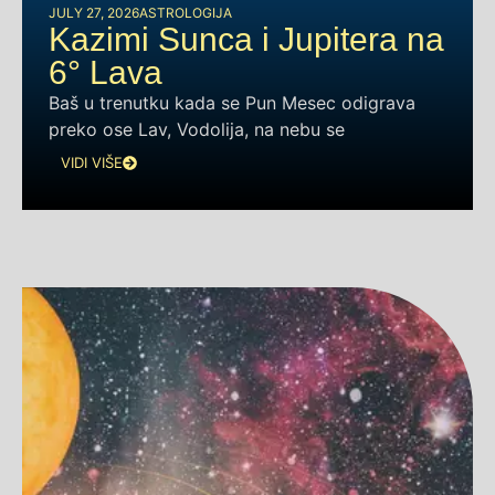
JULY 27, 2026
ASTROLOGIJA
Kazimi Sunca i Jupitera na
6° Lava
Baš u trenutku kada se Pun Mesec odigrava
preko ose Lav, Vodolija, na nebu se
VIDI VIŠE