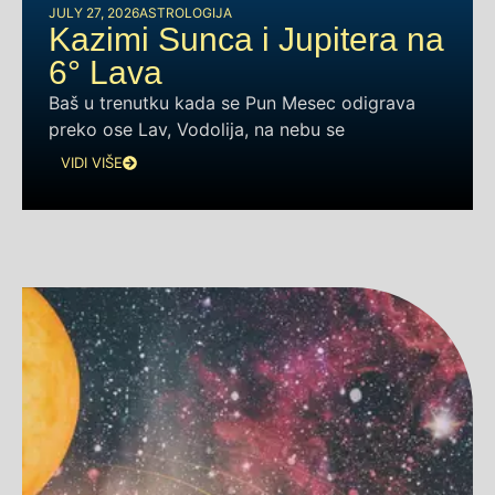
JULY 27, 2026
ASTROLOGIJA
Kazimi Sunca i Jupitera na
6° Lava
Baš u trenutku kada se Pun Mesec odigrava
preko ose Lav, Vodolija, na nebu se
VIDI VIŠE