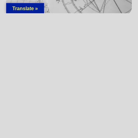
Translate »
Greške koje prave početnici u astrološkom
tumačenju
18/03/2026
Pročitaj »
« Prethodna
1
2
3
4
5
6
7
8
9
Sledeća »
BILTEN
Prijavite se
Ostanite povezani sa
Univerzumom i saznajte više o
aktuelnom plesu planeta! Budite