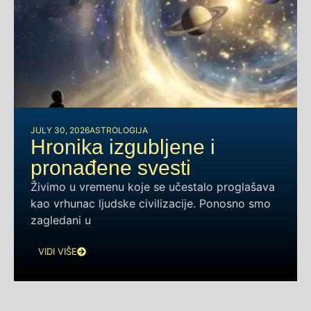
JULY 30, 2026
ASTROLOGIJA
Hronika izgubljene i
pronađene svesti
Živimo u vremenu koje se učestalo proglašava
kao vrhunac ljudske civilizacije. Ponosno smo
zagledani u
VIDI VIŠE