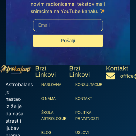
novim radionicama, tekstovima i
snimcima na YouTube kanalu.
Pošalji
Brzi
Brzi
Kontakt
Linkovi
Linkovi
office
Astrobalans
NASLOVNA
KONSULTACIJE
je
nastao
O NAMA
KONTAKT
iz želje
da naša
ŠKOLA
POLITIKA
ASTROLOGIJE
PRIVATNOSTI
strast i
ljubav
BLOG
USLOVI
prema