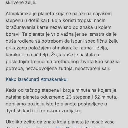
skrivene želje.
Atmakaraka je planeta koja se nalazi na najvišem
stepenu u đotiš karti koja koristi tropski način
izračunavanja karte nezavisno od znaka u kojem
boravi. Ta planeta je vrlo važna jer se smatra da je
duša rodjena sa potrebom da ispuni specifičnu želju
prikazanu položajem atmakarake (atma – želja,
karaka – označitelj).
Želja duše
je nastala u
poslednjim trenucima prethodnog života kao snažna
potreba, nezadovoljena žudnja, neostvareni san.
Kako izračunati Atmakaraku:
Kada od tačnog stepena i broja minuta na kojem je
natalna planeta oduzmemo 23 stepena i 52 minuta,
dobijamo poziciju iste te planete postavljene u
Jyotish karti ili tropskom zodijaku.
Ukoliko želite da znate koja planeta je nosač vaše