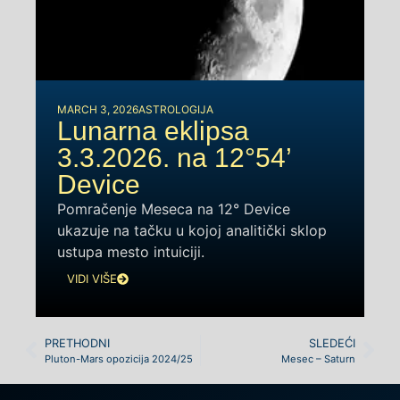
MARCH 3, 2026
ASTROLOGIJA
Lunarna eklipsa
3.3.2026. na 12°54’
Device
Pomračenje Meseca na 12° Device
ukazuje na tačku u kojoj analitički sklop
ustupa mesto intuiciji.
VIDI VIŠE
PRETHODNI
SLEDEĆI
Pluton-Mars opozicija 2024/25
Mesec – Saturn