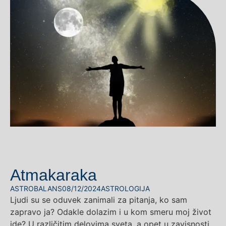
Atmakaraka
ASTROBALANS
08/12/2024
ASTROLOGIJA
Ljudi su se oduvek zanimali za pitanja, ko sam
zapravo ja? Odakle dolazim i u kom smeru moj život
ide? U različitim delovima sveta, a opet u zavisnosti