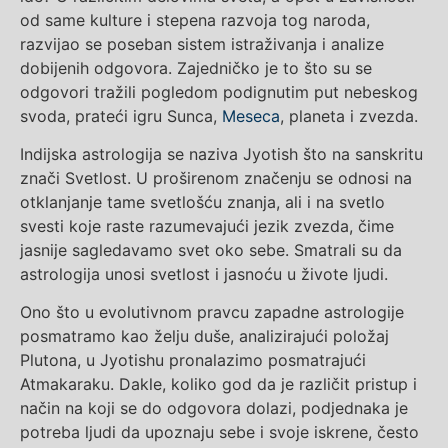
od same kulture i stepena razvoja tog naroda,
razvijao se poseban sistem istraživanja i analize
dobijenih odgovora. Zajedničko je to što su se
odgovori tražili pogledom podignutim put nebeskog
svoda, prateći igru Sunca,
Meseca
, planeta i zvezda.
Indijska astrologija se naziva Jyotish što na sanskritu
znači Svetlost. U proširenom značenju se odnosi na
otklanjanje tame svetlošću znanja, ali i na svetlo
svesti koje raste razumevajući jezik zvezda, čime
jasnije sagledavamo svet oko sebe. Smatrali su da
astrologija unosi svetlost i jasnoću u živote ljudi.
Ono što u evolutivnom pravcu zapadne astrologije
posmatramo kao želju duše, analizirajući položaj
Plutona, u Jyotishu pronalazimo posmatrajući
Atmakaraku. Dakle, koliko god da je različit pristup i
način na koji se do odgovora dolazi, podjednaka je
potreba ljudi da upoznaju sebe i svoje iskrene, često