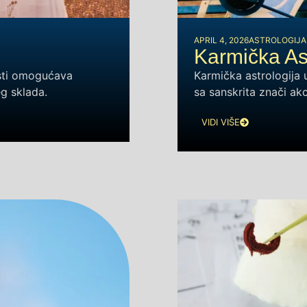
APRIL 4, 2026
ASTROLOGIJA
Karmička Ast
osti omogućava
Karmička astrologija 
eg sklada.
sa sanskrita znači akc
VIDI VIŠE