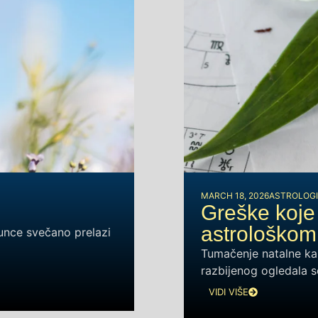
MARCH 18, 2026
ASTROLOGI
Greške koje 
astrološkom
unce svečano prelazi
Tumačenje natalne kar
razbijenog ogledala 
VIDI VIŠE