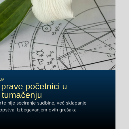
JA
prave početnici u
 tumačenju
te nije seciranje sudbine, već sklapanje
sopstva. Izbegavanjem ovih grešaka –