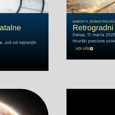
MARCH 11, 2026
ASTROLOGI
atalne
Retrogradni
Danas, 11. marta 2026
hirurški precizne uvid
. Još od najranijih
VIDI VIŠE