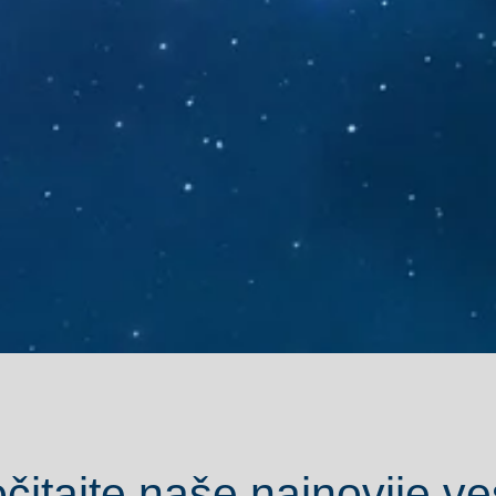
čitajte naše najnovije ves