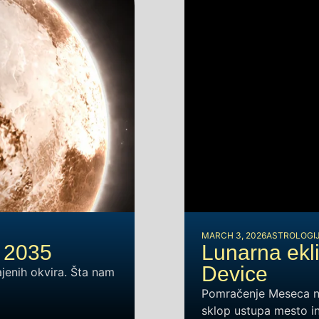
MARCH 3, 2026
ASTROLOGI
– 2035
Lunarna ekl
Device
ajenih okvira. Šta nam
Pomračenje Meseca na 
sklop ustupa mesto int