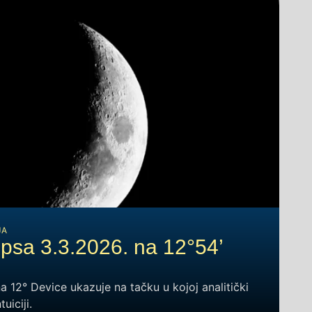
JA
ipsa 3.3.2026. na 12°54’
12° Device ukazuje na tačku u kojoj analitički
uiciji.