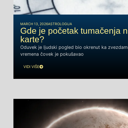
MARCH 13, 2026
ASTROLOGIJA
Gde je početak tumačenja n
karte?
Oduvek je ljudski pogled bio okrenut ka zvezdama
vremena čovek je pokušavao
VIDI VIŠE