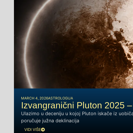
MARCH 4, 2026
ASTROLOGIJA
Izvangranični Pluton 2025 
Ulazimo u deceniju u kojoj Pluton iskače iz uobič
poručuje južna deklinacija
VIDI VIŠE